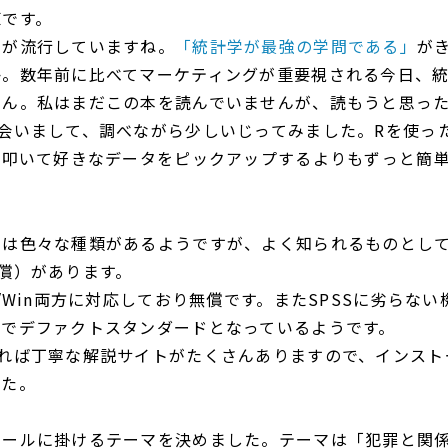
原です。
学が流行していますね。
「統計学が最強の学問である」
が
か。数年前に比べてマーケティングが重要視される今日、
せん。私はまだこの本を読んでいませんが、読もうと思っ
会いまして、調べながら少しいじってみました。Rを使っ
を叩いて好きなデータをピックアップするよりもずっと簡
は色々な種類があるようですが、よく知られるものとして
償）があります。
c/Win両方に対応しており無償です。またSPSSに劣らな
間でデファクトスタンダードとなっているようです。
すれば丁寧な解説サイトがたくさんありますので、インスト
した。
ツールに掛けるテーマを決めました。テーマは「犯罪と関