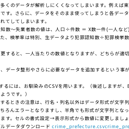
他多くのデータが解析しにくくなってしまいます。例えば
どです。さらに、データをそのまま使ってしまうと各デー
現れてしてしまいます。
知数～失業者数の値は、人口÷件数 ＝ X数一件(一人など
また、検挙率は特別、生データより犯罪認知数÷犯罪検挙
変更すると、一人当たりの数値となりますが、どちらが適
。
ら、データ整形やさらに必要なデータを追加するという事
するには、お馴染みのCSVを用います。（後述しますが、Ex
るようです。）
成するときの注意は、行名・列名以外はデータ形式が文字
もちろんエラーとなりますし、半角でも形式が文字列とな
きます。セルの書式設定→表示形式から数値に変更しまし
プルデータダウンロード
crime_prefecture.csvcrime_pre