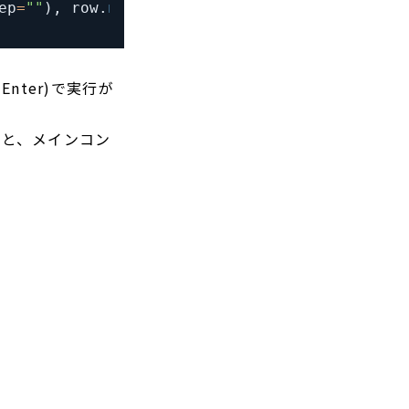
ep
=
""
)
,
 row
.
names
=
1
)
Enter)で実行が
ると、メインコン