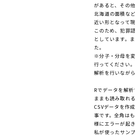
があると、その
北海道の面積な
近い形となって
このため、犯罪認
としています。
た。
※分子・分母を
行ってください
解析を行いなが
Rでデータを解析
ままも読み取れ
CSVデータを作
事です。全角は
様にエラーが起
私が使ったサン