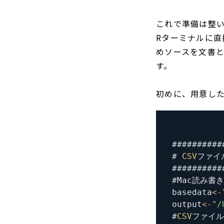
これで準備は整
Rターミナルに
めソースを文書と
す。
初めに、用意した
# 
CSV
#
Mac読み書
basedata
<
-
output
<
-
"/
#
CSV