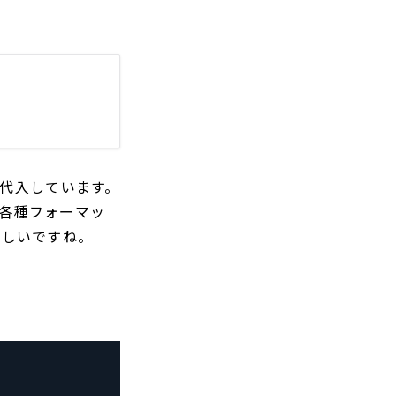
して代入しています。
()など、各種フォーマッ
もしいですね。