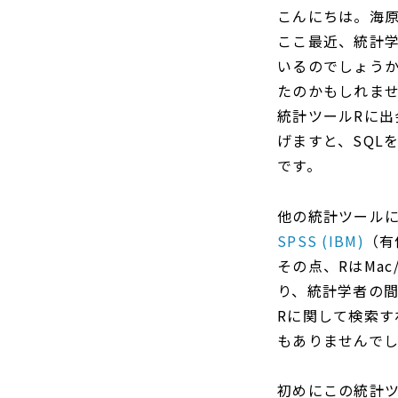
こんにちは。海
ここ最近、統計
いるのでしょう
たのかもしれま
統計ツールRに出
げますと、SQL
です。
他の統計ツールに
SPSS (IBM)
（有
その点、RはMa
り、統計学者の
Rに関して検索
もありませんで
初めにこの統計