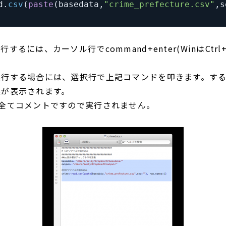
d
.
csv
(
paste
(
basedata
,
"crime_prefecture.csv"
,
s
るには、カーソル行でcommand+enter(WinはCtrl+
実行する場合には、選択行で上記コマンドを叩きます。す
果が表示されます。
は全てコメントですので実行されません。