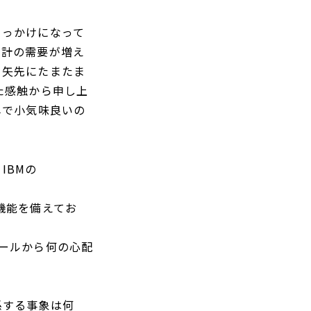
きっかけになって
統計の需要が増え
た矢先にたまたま
た感触から申し上
単で小気味良いの
IBMの
い機能を備えてお
ールから何の心配
係する事象は何