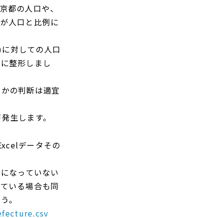
東京都の人口や、
タが人口と比例に
)に対しての人口
数に整形しまし
切かの判断は適宜
が発生します。
celデータその
列になっていない
っている場合も同
ょう。
fecture.csv