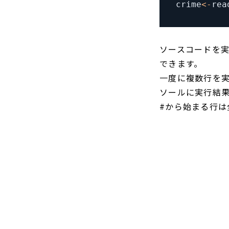
crime
<
-
rea
ソースコードを実行す
できます。
一度に複数行を
ソールに実行結
#から始まる行