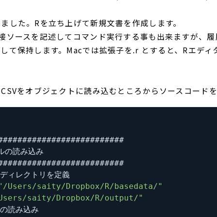
いました。Rを立ち上げて新規文書を作成します。
直接ソースを記述してコマンド実行する事も出来ますが、履
して保持します。Macでは拡張子を.r とすると、Rエデ
CSVをオブジェクトに読み込むところからソースコード
きディレクトリを定義
"/Users/saity/Dropbox/R/basedata/"
Users/saity/Dropbox/R/output/"