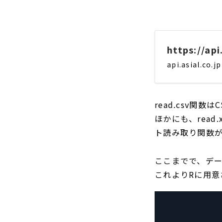
https://ap
api.asial.co.jp
read.csv関
ほかにも、read.xl
ト読み取り関数
ここまでで、デ
これよりRに用