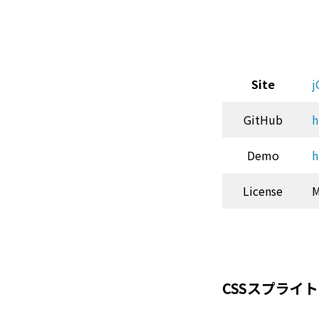
Site
j
GitHub
h
Demo
h
License
M
CSSスプライト M