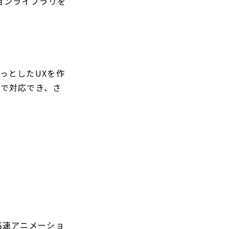
ションライブラリを
ょっとしたUXを作
術で対応でき、さ
い、高速アニメーショ