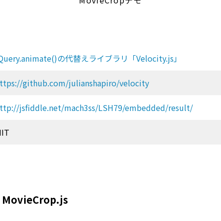
MovieCropデモ
Query.animate()の代替えライブラリ「Velocity.js」
ttps://github.com/julianshapiro/velocity
ttp://jsfiddle.net/mach3ss/LSH79/embedded/result/
IT
ovieCrop.js