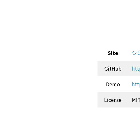
Site
シ
GitHub
htt
Demo
htt
License
MI