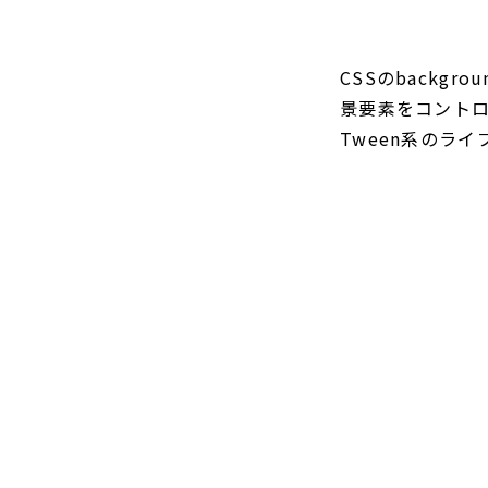
CSSのbackg
景要素をコント
Tween系のラ