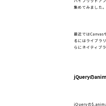
ハイブリッドアプ
集めてみました
最近ではCanv
るにはライブラ
らにネイティブ
jQueryのanim
jQueryの$.a