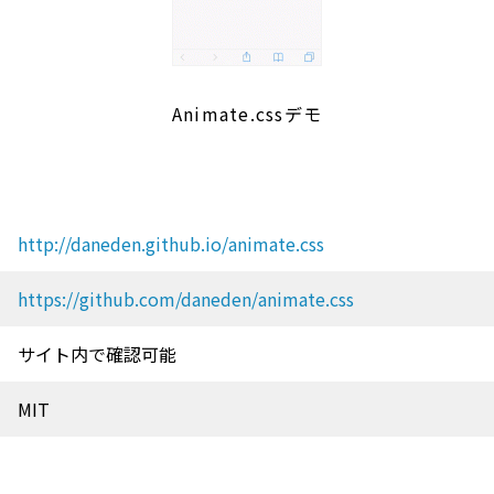
Animate.cssデモ
http://daneden.github.io/animate.css
https://github.com/daneden/animate.css
サイト内で確認可能
MIT