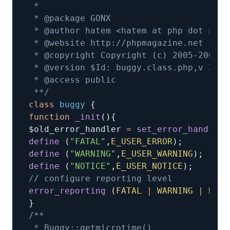
 **/
class
buggy
{
function
_init
(
)
{
$old_error_handler 
=
set_error_handler
(
define
(
"FATAL"
,
E_USER_ERROR
)
;
define
(
"WARNING"
,
E_USER_WARNING
)
;
define
(
"NOTICE"
,
E_USER_NOTICE
)
;
// configure reporting level
error_reporting
(
FATAL
|
WARNING
|
NOTI
}