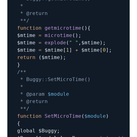
 **/
function
getmicrotime
(
)
{
$mtime 
=
microtime
(
)
;
$mtime 
=
explode
(
" "
,
$mtime
)
;
$mtime 
=
 $mtime
[
1
]
+
 $mtime
[
0
]
;
return
(
$mtime
)
;
}
 * @param 
$module
 **/
function
SetMicroTime
(
$module
)
{
global $Buggy
;