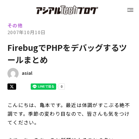
Blog トップ
アシアルTechブログ
Blog トップ
その他
2007年10月10日
運営会社（アシアル株式会社）
FirebugでPHPをデバッグするツ
ールまとめ
運営会社（アシアル株式会社）
会社概要
asial
会社概要
採用情報
採用情報
お問い合わせ
こんにちは、亀本です。最近は体調がすこぶる絶不
調です。季節の変わり目なので、皆さんも気をつけ
てください。
お問い合わせ