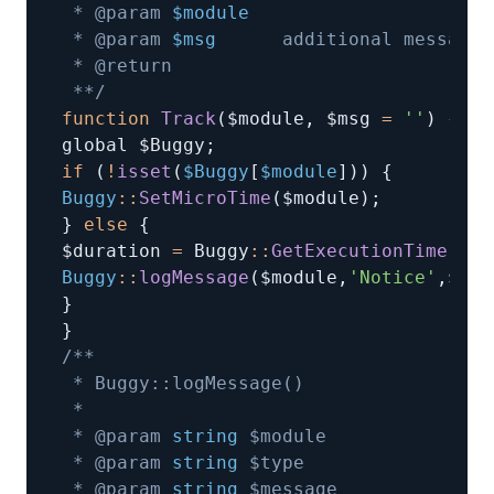
 * @param 
$module
 * @param 
$msg
 **/
function
Track
(
$module
,
 $msg 
=
''
)
{
global $Buggy
;
if
(
!
isset
(
$Buggy
[
$module
]
)
)
{
Buggy
:
:
SetMicroTime
(
$module
)
;
}
else
{
$duration 
=
 Buggy
:
:
GetExecutionTime
(
$mo
Buggy
:
:
logMessage
(
$module
,
'Notice'
,
$msg
}
}
 * @param 
string
 * @param 
string
 * @param 
string