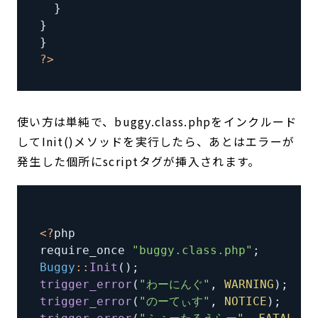
}
}
}
?
>
使い方は単純で、buggy.class.phpをインクルード
してInit()メソッドを実行したら、あとはエラーが
発生した個所にscriptタグが挿入されます。
<
?
require_once 
"buggy.class.php"
;
Buggy
:
:
Init
(
)
;
trigger_error
(
"わーにんぐ"
,
WARNING
)
;
trigger_error
(
"のーてぃす"
,
NOTICE
)
;