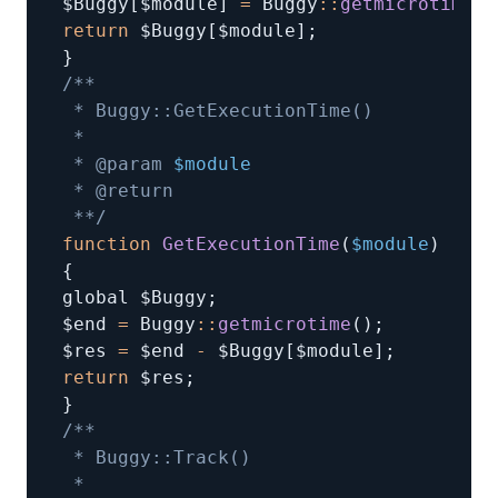
$Buggy
[
$module
]
=
 Buggy
:
:
getmicrotime
(
)
return
 $Buggy
[
$module
]
;
}
 * @param 
$module
 **/
function
GetExecutionTime
(
$module
)
{
global $Buggy
;
$end 
=
 Buggy
:
:
getmicrotime
(
)
;
$res 
=
 $end 
-
 $Buggy
[
$module
]
;
return
 $res
;
}