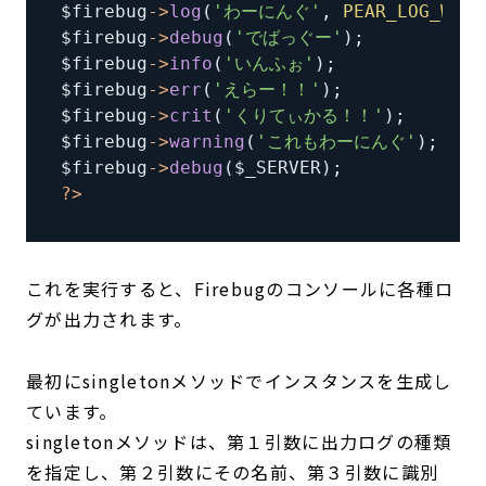
$firebug
-
>
log
(
'わーにんぐ'
,
PEAR_LOG_WARN
$firebug
-
>
debug
(
'でばっぐー'
)
;
$firebug
-
>
info
(
'いんふぉ'
)
;
$firebug
-
>
err
(
'えらー！！'
)
;
$firebug
-
>
crit
(
'くりてぃかる！！'
)
;
$firebug
-
>
warning
(
'これもわーにんぐ'
)
;
$firebug
-
>
debug
(
$_SERVER
)
;
?
>
これを実行すると、Firebugのコンソールに各種ロ
グが出力されます。
最初にsingletonメソッドでインスタンスを生成し
ています。
singletonメソッドは、第１引数に出力ログの種類
を指定し、第２引数にその名前、第３引数に識別