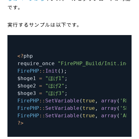
です。
実行するサンプルは以下です。
<
?
require_once 
"FirePHP_Build/Init.inc.ph
FirePHP
:
:
Init
(
)
;
$hoge1 
=
"ほげ1"
;
$hoge2 
=
"ほげ2"
;
$hoge3 
=
"ほげ3"
;
FirePHP
:
:
SetVariable
(
true
,
array
(
'REQUE
FirePHP
:
:
SetVariable
(
true
,
array
(
'SESSI
FirePHP
:
:
SetVariable
(
true
,
array
(
'APPLI
?
>