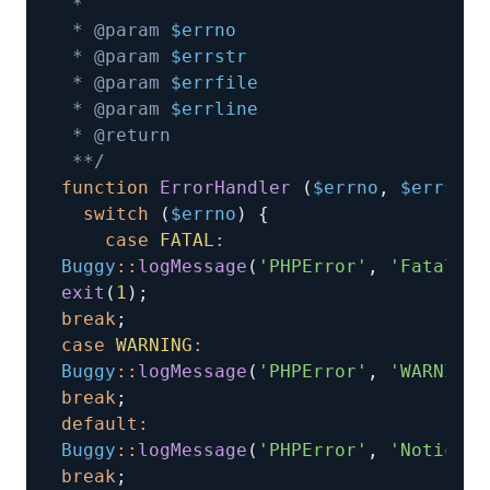
 * @param 
$errno
 * @param 
$errstr
 * @param 
$errfile
 * @param 
$errline
 **/
function
ErrorHandler
(
$errno
,
 $errstr
,
switch
(
$errno
)
{
case
FATAL
:
Buggy
:
:
logMessage
(
'PHPError'
,
'Fatal'
,
exit
(
1
)
;
break
;
case
WARNING
:
Buggy
:
:
logMessage
(
'PHPError'
,
'WARNING'
break
;
default
:
Buggy
:
:
logMessage
(
'PHPError'
,
'Notice'
,
break
;