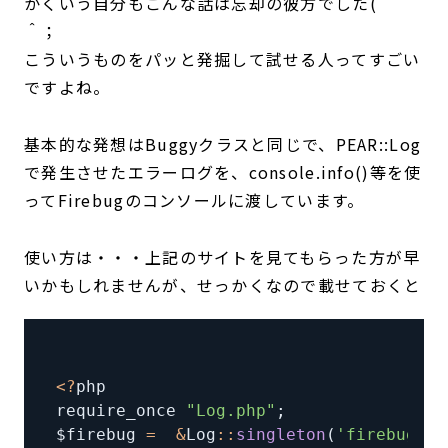
かくいう自分もこんな話は忘却の彼方でした(＾
＾；
こういうものをパッと発掘して試せる人ってすごい
ですよね。
基本的な発想はBuggyクラスと同じで、PEAR::Log
で発生させたエラーログを、console.info()等を使
ってFirebugのコンソールに渡しています。
使い方は・・・上記のサイトを見てもらった方が早
いかもしれませんが、せっかくなので載せておくと
<
?
require_once 
"Log.php"
;
$firebug 
=
&
Log
:
:
singleton
(
'firebug'
,