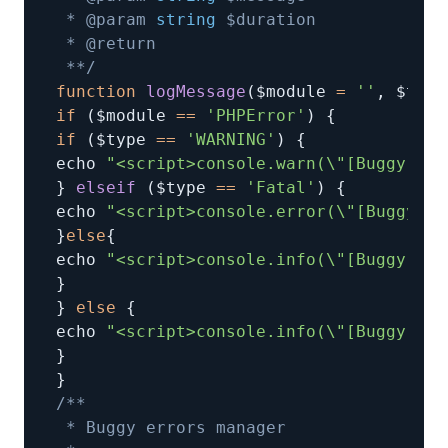
 * @param 
string
 **/
function
logMessage
(
$module 
=
''
,
 $type
if
(
$module 
==
'PHPError'
)
{
if
(
$type 
==
'WARNING'
)
{
echo 
"<script>console.warn(\"[Buggy] - 
}
elseif
(
$type 
==
'Fatal'
)
{
echo 
"<script>console.error(\"[Buggy] -
}
else
{
echo 
"<script>console.info(\"[Buggy] - 
}
}
else
{
echo 
"<script>console.info(\"[Buggy] - 
}
}