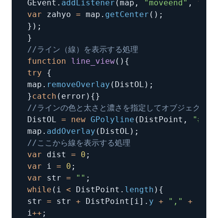
GEvent
.
addListener
(
map
,
"moveend"
,
func
var
 zahyo 
=
 map
.
getCenter
(
)
;
}
)
;
}
//ライン（線）を表示する処理
function
line_view
(
)
{
try
{
map
.
removeOverlay
(
DistOL
)
;
}
catch
(
error
)
{
}
//ラインの色と太さと濃さを指定してオブジェクト生
DistOL 
=
new
GPolyline
(
DistPoint
,
"#660
map
.
addOverlay
(
DistOL
)
;
//ここから線を表示する処理
var
 dist 
=
0
;
var
 i 
=
0
;
var
 str 
=
""
;
while
(
i 
<
 DistPoint
.
length
)
{
str 
=
 str 
+
 DistPoint
[
i
]
.
y
+
","
+
  Dis
i
++
;