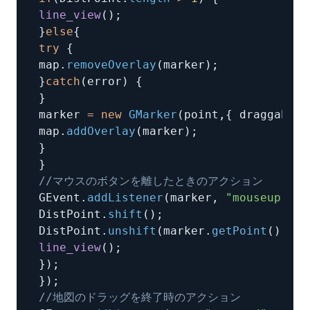
line_view
(
)
;
}
else
{
try
{
map
.
removeOverlay
(
marker
)
;
}
catch
(
error
)
{
}
marker 
=
new
GMarker
(
point
,
{
 draggable
:
map
.
addOverlay
(
marker
)
;
}
}
//マウスのボタンを離したときのアクション
GEvent
.
addListener
(
marker
,
"mouseup"
,
f
DistPoint
.
shift
(
)
;
DistPoint
.
unshift
(
marker
.
getPoint
(
)
)
;
line_view
(
)
;
}
)
;
}
)
;
//地図のドラッグを終了時のアクション