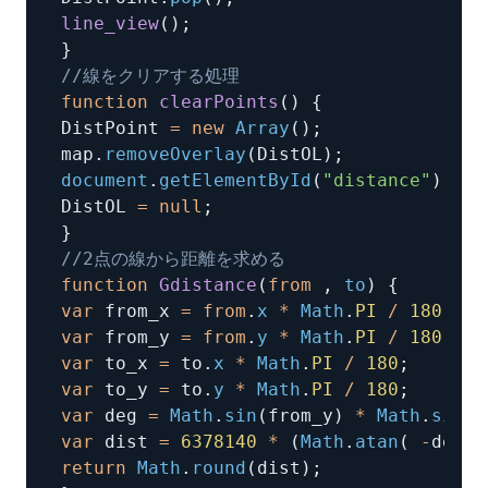
line_view
(
)
;
}
//線をクリアする処理
function
clearPoints
(
)
{
DistPoint 
=
new
Array
(
)
;
map
.
removeOverlay
(
DistOL
)
;
document
.
getElementById
(
"distance"
)
.
inn
DistOL 
=
null
;
}
//2点の線から距離を求める
function
Gdistance
(
from
,
 to
)
{
var
 from_x 
=
from
.
x
*
Math
.
PI
/
180
;
var
 from_y 
=
from
.
y
*
Math
.
PI
/
180
;
var
 to_x 
=
 to
.
x
*
Math
.
PI
/
180
;
var
 to_y 
=
 to
.
y
*
Math
.
PI
/
180
;
var
 deg 
=
Math
.
sin
(
from_y
)
*
Math
.
sin
(
t
var
 dist 
=
6378140
*
(
Math
.
atan
(
-
deg 
/
return
Math
.
round
(
dist
)
;