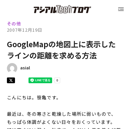
Blog トップ
アシアルTechブログ
Blog トップ
その他
2007年12月19日
運営会社（アシアル株式会社）
GoogleMapの地図上に表示した
ラインの距離を求める方法
運営会社（アシアル株式会社）
会社概要
asial
会社概要
採用情報
採用情報
お問い合わせ
こんにちは。笹亀です。
最近は、冬の寒さと乾燥した場所に弱いもので、
お問い合わせ
もっぱら体調がよくない日々をおくっています。