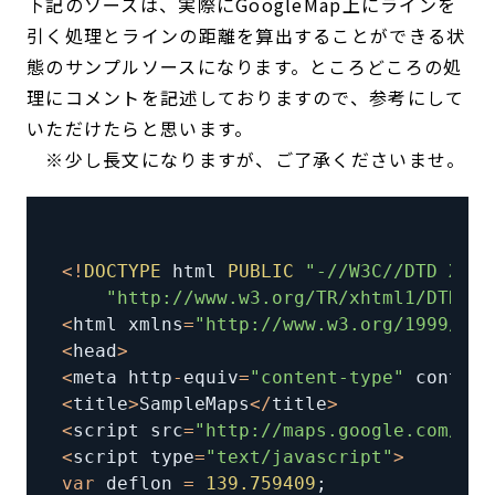
下記のソースは、実際にGoogleMap上にラインを
引く処理とラインの距離を算出することができる状
態のサンプルソースになります。ところどころの処
理にコメントを記述しておりますので、参考にして
いただけたらと思います。
※少し長文になりますが、ご了承くださいませ。
<
!
DOCTYPE
 html 
PUBLIC
"-//W3C//DTD XHTM
"http://www.w3.org/TR/xhtml1/DTD/xh
<
html xmlns
=
"http://www.w3.org/1999/xht
<
head
>
<
meta http
-
equiv
=
"content-type"
 content
<
title
>
SampleMaps
<
/
title
>
<
script src
=
"http://maps.google.com/map
<
script type
=
"text/javascript"
>
var
 deflon 
=
139.759409
;