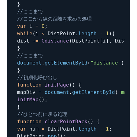
}
//ここまで
//ここから線の距離を求める処理
var
 i 
=
0
;
while
(
i 
<
 DistPoint
.
length
-
1
)
{
dist 
+=
Gdistance
(
DistPoint
[
i
]
,
 DistPoi
}
//ここまで
document
.
getElementById
(
"distance"
)
.
inn
}
//初期化呼び出し
function
initPage
(
)
{
mapDiv 
=
document
.
getElementById
(
"map"
)
initMap
(
)
;
}
//ひとつ前に戻る処理
function
clearPointBack
(
)
{
var
 num 
=
 DistPoint
.
length
-
1
;
DistPoint
.
pop
(
)
;