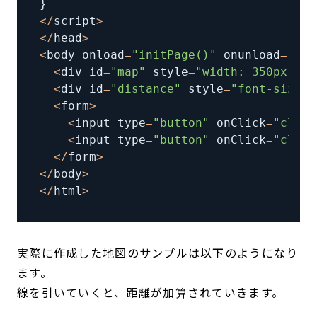
}
<
/
script
>
<
/
head
>
<
body onload
=
"initPage()"
 onunload
=
"GUn
<
div id
=
"map"
 style
=
"width: 350px; he
<
div id
=
"distance"
 style
=
"font-size: 
<
form
>
<
input type
=
"button"
 onClick
=
"clear
<
input type
=
"button"
 onClick
=
"clear
<
/
form
>
<
/
body
>
<
/
html
>
実際に作成した地図のサンプルは以下のようになり
ます。
線を引いていくと、距離が加算されていきます。