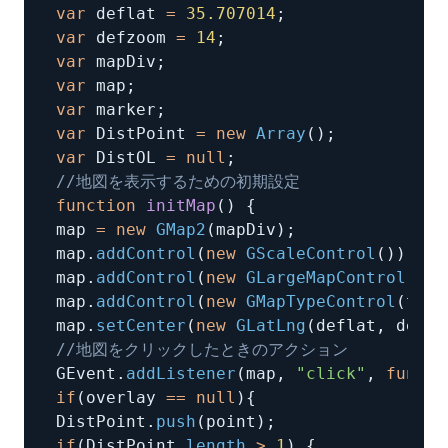
var
 deflat 
=
35.707014
;
var
 defzoom 
=
14
;
var
 mapDiv
;
var
 map
;
var
 marker
;
var
 DistPoint 
=
new
Array
(
)
;
var
 DistOL 
=
null
;
//地図を表示するための初期設定
function
initMap
(
)
{
map 
=
new
GMap2
(
mapDiv
)
;
map
.
addControl
(
new
GScaleControl
(
)
)
;
map
.
addControl
(
new
GLargeMapControl
(
)
)
;
map
.
addControl
(
new
GMapTypeControl
(
true
map
.
setCenter
(
new
GLatLng
(
deflat
,
 deflo
//地図をクリックしたときのアクション
GEvent
.
addListener
(
map
,
"click"
,
functi
if
(
overlay 
==
null
)
{
DistPoint
.
push
(
point
)
;
if
(
DistPoint
.
length
>
1
)
{