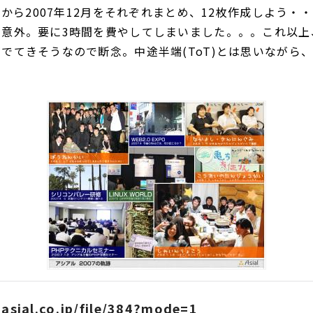
1月から2007年12月をそれぞれまとめ、12枚作成しよう・
や意外。要に3時間を費やしてしまいました。。。これ以上
でてきそうなので断念。中途半端(ToT)とは思いながら
i.asial.co.jp/file/384?mode=1