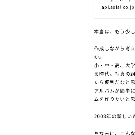
api.asial.co.jp
本当は、もう少
作成しながら考え
か。
小・中・高、大
る時代。写真の
たら便利だなと
アルバムが簡単
ムを作りたいと
2008年の新し
ちなみに、こん