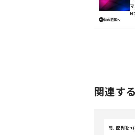
マ
N
前の記事へ
関連す
問. 配列を