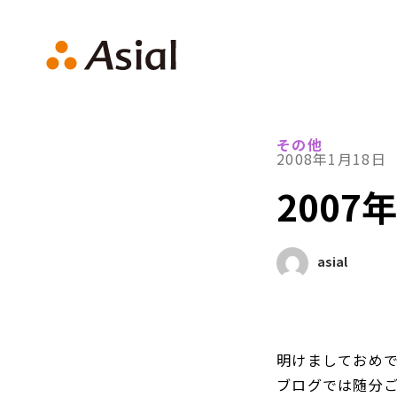
アシアルTechブログ
その他
2008年1月18日
200
asial
明けましておめ
ブログでは随分ご