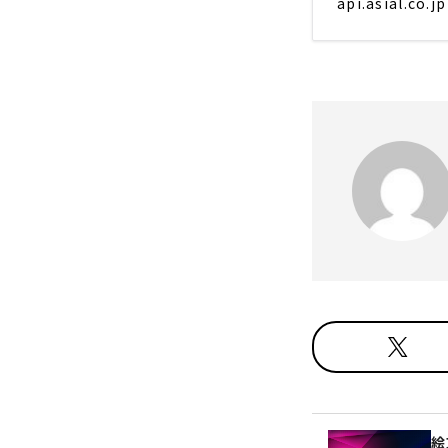
api.asial.co.jp
絵