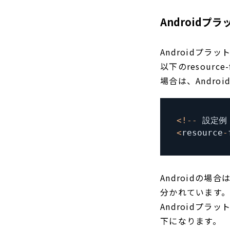
Androidプ
Androidプラ
以下のresour
場合は、Andr
<
!
--
 設定例
<
resource
-
Androidの
分かれています
Androidプ
下になります。