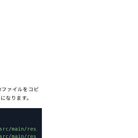
像ファイルをコピ
下になります。
src/main/res/drawable/ic_launcher.png"
/
>
src/main/res/drawable-nodpi/ic_launcher.png"
/