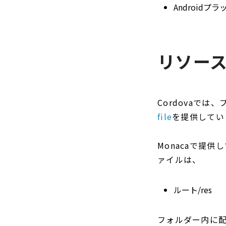
Androidプラ
リソー
Cordovaで
file
を提供しています
Monacaで提
ァイルは、
ルート/res
フォルダー内に