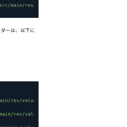
src/main/res/mipmap-xhdpi/ic_launcher.png"
/
>
ルダーは、以下に
ain/res/values/colors.xml"
/
>
main/res/values/strings.xml"
/
>