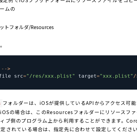
ォームの
トフォルダ/Resources
す。
 
--
>
file src
=
"/res/xxx.plist"
 target
=
"xxx.plist"
/
フォルダーは、iOSが提供しているAPIからアクセス可
s
iOSの場合は、このResourcesフォルダーにリソースフ
ィブ側のプログラム上から利用することができます。Cord
指定されている場合は、指定先に合わせて設定してくださ