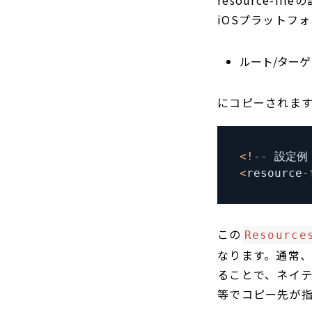
iOSプラットフ
ルート/ターゲッ
にコピーされま
<
!
--
 設定例
<
resource
-
この
Resource
なります。通常、
ることで、ネイテ
等でコピー先が