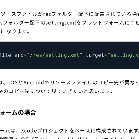
ソースファイルがresフォルダー配下に配置されている場
sフォルダー配下のsetting.xmlをプラットフォームに
定になります。
file src
=
"/res/setting.xml"
 target
=
"setting.x
ileでは、iOSとAndroidでリソースファイルのコピー先が異
e-fileのコピー先について見ていきたいと思います。
フォームの場合
ォームは、Xcodeプロジェクトをベースに構成されていま
fileの設定例でiOSプラットフォームにリソースファイルをコ