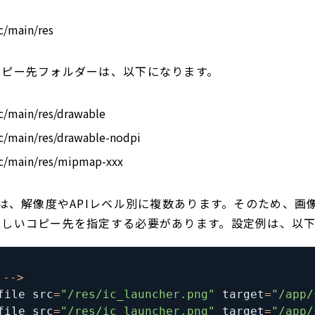
/main/res
コピー先フォルダーは、以下になります。
/main/res/drawable
/main/res/drawable-nodpi
/main/res/mipmap-xxx
ーは、解像度やAPIレベル別に複数あります。そのため、画
正しいコピー先を指定する必要があります。設定例は、以
 
--
>
file src
=
"/res/ic_launcher.png"
 target
=
"/app/
file src
=
"/res/ic_launcher.png"
 target
=
"/app/