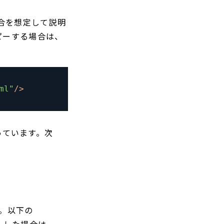
合を想定して説明
コピーする場合は、
ml"
/
>
なっています。次
す。以下の
ピーした場合は、