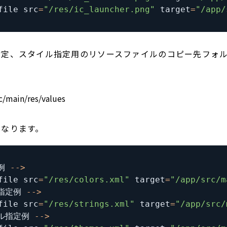
file src
=
"/res/ic_launcher.png"
 target
=
"/app/
指定、スタイル指定用のリソースファイルのコピー先フォ
main/res/values
になります。
例 
--
>
file src
=
"/res/colors.xml"
 target
=
"/app/src/m
指定例 
--
>
file src
=
"/res/strings.xml"
 target
=
"/app/src/
ル指定例 
--
>