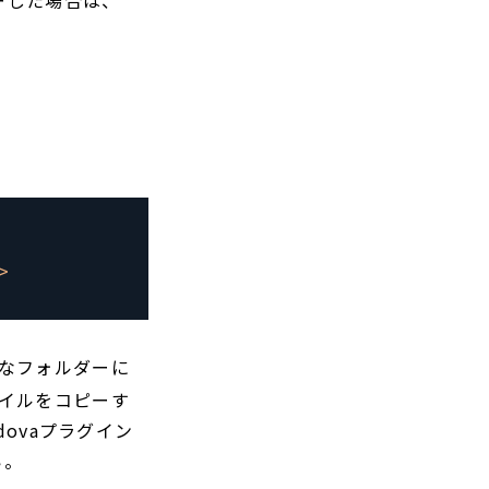
>
能なフォルダーに
ァイルをコピーす
ovaプラグイン
い。