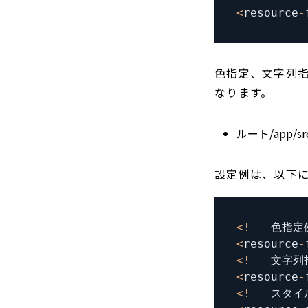
<
resource
-
色指定、文字列
なります。
ルート/app/src/
設定例は、以下
<
!
--
 色指定
<
resource
-
<
!
--
 文字列
<
resource
-
<
!
--
 スタイ