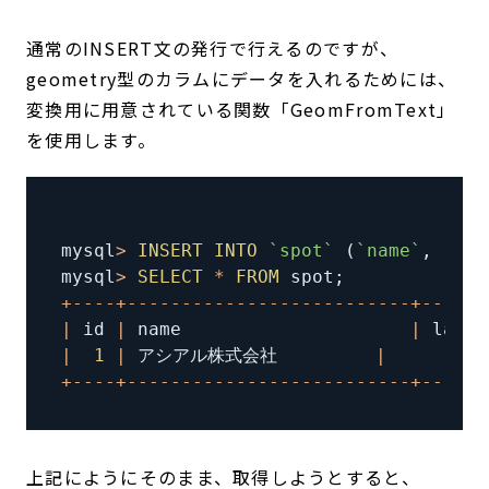
通常のINSERT文の発行で行えるのですが、
geometry型のカラムにデータを入れるためには、
変換用に用意されている関数「GeomFromText」
を使用します。
mysql
>
INSERT
INTO
`
spot
`
(
`
name
`
,
`
lat
mysql
>
SELECT
*
FROM
 spot
;
+
--
--
+
--
--
--
--
--
--
--
--
--
--
--
--
--
+
--
--
--
|
 id 
|
 name                     
|
 latln
|
1
|
 アシアル株式会社         
|
        @
+
--
--
+
--
--
--
--
--
--
--
--
--
--
--
--
--
+
--
--
--
上記にようにそのまま、取得しようとすると、