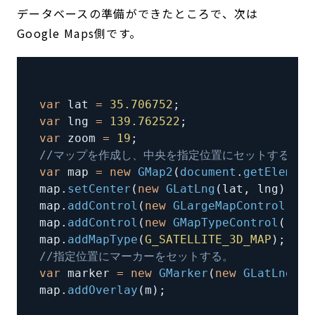
データベースの準備ができたところで、次は
Google Maps側です。
var
 lat 
=
35.706752
;
var
 lng 
=
139.762522
;
var
 zoom 
=
19
;
//マップを作成し、中央を指定位置にセットする。
var
 map 
=
new
GMap2
(
document
.
getElement
map
.
setCenter
(
new
GLatLng
(
lat
,
 lng
)
,
 zo
map
.
addControl
(
new
GLargeMapControl
(
)
)
;
map
.
addControl
(
new
GMapTypeControl
(
)
)
;
map
.
addMapType
(
G_SATELLITE_3D_MAP
)
;
//指定位置にマーカーをセットする。
var
 marker 
=
new
GMarker
(
new
GLatLng
(
la
map
.
addOverlay
(
m
)
;