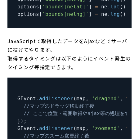
options
[
'bounds[nelat]'
]
=
 ne
.
lat
(
)
;
/
options
[
'bounds[nelng]'
]
=
 ne
.
lng
(
)
;
/
JavaScriptで取得したデータをAjaxなどでサーバ
に投げてやります。
取得するタイミングは以下のようにイベント発生の
タイミング等指定できます。
GEvent
.
addListener
(
map
,
'dragend'
,
func
//マップのドラッグ移動終了後
// ここで位置・範囲取得やajax等の処理をする
}
)
;
GEvent
.
addListener
(
map
,
'zoomend'
,
func
//マップのズーム変更終了後