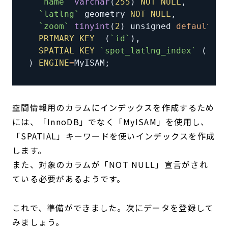
`
name
`
varchar
(
255
)
NOT
NULL
,
`
latlng
`
 geometry 
NOT
NULL
,
`
zoom
`
tinyint
(
2
)
 unsigned 
default
NU
PRIMARY
KEY
(
`
id
`
)
,
SPATIAL
KEY
`
spot_latlng_index
`
(
`
lat
)
ENGINE
=
MyISAM
;
空間情報用のカラムにインデックスを作成するため
には、「InnoDB」でなく「MyISAM」を使用し、
「SPATIAL」キーワードを使いインデックスを作成
します。
また、対象のカラムが「NOT NULL」宣言がされ
ている必要があるようです。
これで、準備ができました。次にデータを登録して
みましょう。