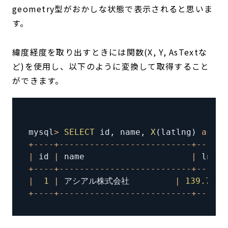
geometry型がおかしな状態で表示されると思いま
す。
緯度経度を取り出すときには関数(X, Y, AsTextな
ど)を使用し、以下のように変換して取得すること
ができます。
mysql
>
SELECT
 id
,
 name
,
X
(
latlng
)
as
 ln
+
--
--
+
--
--
--
--
--
--
--
--
--
--
--
--
--
+
--
--
--
|
 id 
|
 name                     
|
 lng  
+
--
--
+
--
--
--
--
--
--
--
--
--
--
--
--
--
+
--
--
--
|
1
|
 アシアル株式会社         
|
139.7625
+
--
--
+
--
--
--
--
--
--
--
--
--
--
--
--
--
+
--
--
--