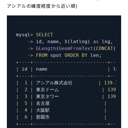
アシアルの緯度経度から近い順)
mysql
>
SELECT
-
>
 id
,
 name
,
X
(
latlng
)
as
 lng
,
Y
(
la
-
>
GLength
(
GeomFromText
(
CONCAT
(
'Lin
-
>
FROM
 spot 
ORDER
BY
 len
;
+
--
--
+
--
--
--
--
--
--
--
--
--
--
--
--
--
+
--
--
--
|
 id 
|
 name                     
|
 lng  
+
--
--
+
--
--
--
--
--
--
--
--
--
--
--
--
--
+
--
--
--
|
1
|
 アシアル株式会社         
|
139.7625
|
2
|
 東京ドーム               
|
139.752
|
3
|
 東京タワー               
|
139.745
|
5
|
 名古屋                   
|
13
|
4
|
 大阪駅                   
|
13
|
6
|
 那覇市                   
|
12
+
--
--
+
--
--
--
--
--
--
--
--
--
--
--
--
--
+
--
--
--