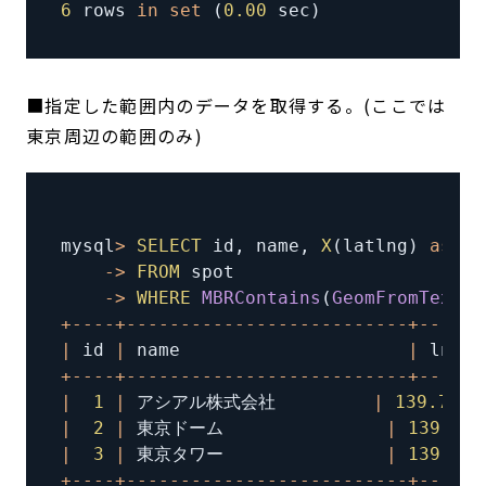
6
 rows 
in
set
(
0.00
 sec
)
■指定した範囲内のデータを取得する。(ここでは
東京周辺の範囲のみ)
mysql
>
SELECT
 id
,
 name
,
X
(
latlng
)
as
 ln
-
>
FROM
-
>
WHERE
MBRContains
(
GeomFromText
(
'
+
--
--
+
--
--
--
--
--
--
--
--
--
--
--
--
--
+
--
--
--
|
 id 
|
 name                     
|
 lng  
+
--
--
+
--
--
--
--
--
--
--
--
--
--
--
--
--
+
--
--
--
|
1
|
 アシアル株式会社         
|
139.7625
|
2
|
 東京ドーム               
|
139.752
|
3
|
 東京タワー               
|
139.745
+
--
--
+
--
--
--
--
--
--
--
--
--
--
--
--
--
+
--
--
--