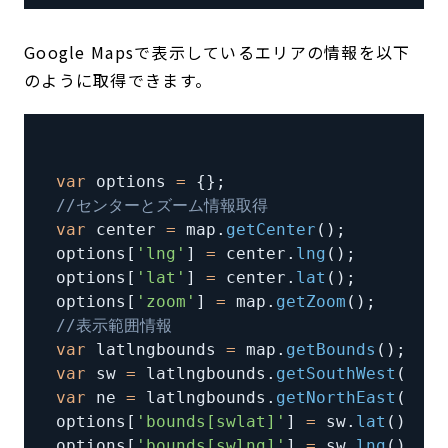
Google Mapsで表示しているエリアの情報を以下
のように取得できます。
var
 options 
=
{
}
;
//センターとズーム情報取得
var
 center 
=
 map
.
getCenter
(
)
;
options
[
'lng'
]
=
 center
.
lng
(
)
;
options
[
'lat'
]
=
 center
.
lat
(
)
;
options
[
'zoom'
]
=
 map
.
getZoom
(
)
;
//表示範囲情報
var
 latlngbounds 
=
 map
.
getBounds
(
)
;
var
 sw 
=
 latlngbounds
.
getSouthWest
(
)
;
var
 ne 
=
 latlngbounds
.
getNorthEast
(
)
;
options
[
'bounds[swlat]'
]
=
 sw
.
lat
(
)
;
/
options
[
'bounds[swlng]'
]
=
 sw
.
lng
(
)
;
/