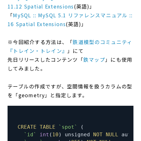
11.12 Spatial Extensions
(英語)」
「
MySQL :: MySQL 5.1 リファレンスマニュアル ::
16 Spatial Extensions
(英語)」
※今回紹介する方法は、「
鉄道模型のコミュニティ
『トレイン・トレイン』
」にて
先日リリースしたコンテンツ「
鉄マップ
」にも使用
してみました。
テーブルの作成ですが、空間情報を扱うカラムの型
を「geometry」と指定します。
CREATE
TABLE
`
spot
`
(
`
id
`
int
(
10
)
 unsigned 
NOT
NULL
 auto_i