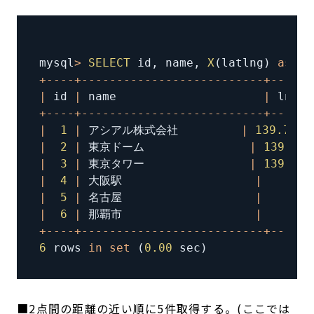
mysql
>
SELECT
 id
,
 name
,
X
(
latlng
)
as
 ln
+
--
--
+
--
--
--
--
--
--
--
--
--
--
--
--
--
+
--
--
--
|
 id 
|
 name                     
|
 lng  
+
--
--
+
--
--
--
--
--
--
--
--
--
--
--
--
--
+
--
--
--
|
1
|
 アシアル株式会社         
|
139.7625
|
2
|
 東京ドーム               
|
139.752
|
3
|
 東京タワー               
|
139.745
|
4
|
 大阪駅                   
|
13
|
5
|
 名古屋                   
|
13
|
6
|
 那覇市                   
|
12
+
--
--
+
--
--
--
--
--
--
--
--
--
--
--
--
--
+
--
--
--
6
 rows 
in
set
(
0.00
 sec
)
■2点間の距離の近い順に5件取得する。(ここでは