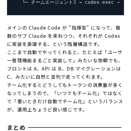
  └─ チームエージェント
3
 → codex
-
exec → 
Co
メインの Claude Code が "指揮官" になって、複
数のサブ Claude を束ねつつ、それぞれが Codex
に実装を委譲する、という階層構造です。
ここまで自動でやってくれると、たとえば「ユーザ
ー管理機能まるごと実装して」みたいな依頼でも、
フロントは A、API は B、DB マイグレーションは
C、みたいに自然と並列で走ってくれます。
チーム化するとどうしてもトークンの消費量が多く
なってしまうので、「いつでもチーム化」ではなく
て「重いときだけ自動でチーム化」というバランス
が、運用上ちょうど良い感じです。
まとめ