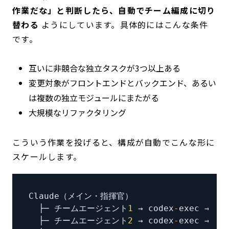
作業だな」と判断したら、自動でチーム編成に切り
替わる
ようにしています。具体的にはこんな条件
です。
互いに非競合な独立タスクが3つ以上ある
変更対象がフロントエンドとバックエンド、あるい
は複数の独立モジュールにまたがる
大規模なリファクタリング
こういう作業を投げると、構成が自動でこんな形に
スケールします。
Claude（メイン・指揮官）
  ├─ チームエージェント
1
 → codex
-
exec → 
Co
  ├─ チームエージェント
2
 → codex
-
exec → 
Co