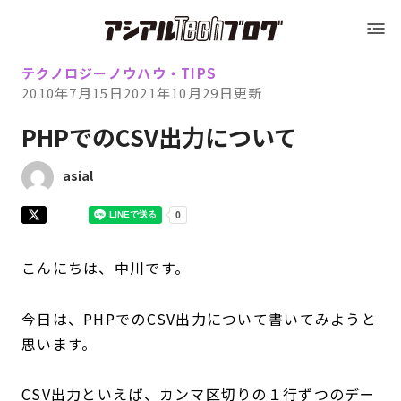
Blog トップ
アシアルTechブログ
Blog トップ
テクノロジー
ノウハウ・TIPS
2010年7月15日
2021年10月29日
更新
運営会社（アシアル株式会社）
PHPでのCSV出力について
運営会社（アシアル株式会社）
会社概要
asial
会社概要
採用情報
こんにちは、中川です。
採用情報
お問い合わせ
今日は、PHPでのCSV出力について書いてみようと
思います。
お問い合わせ
CSV出力といえば、カンマ区切りの１行ずつのデー