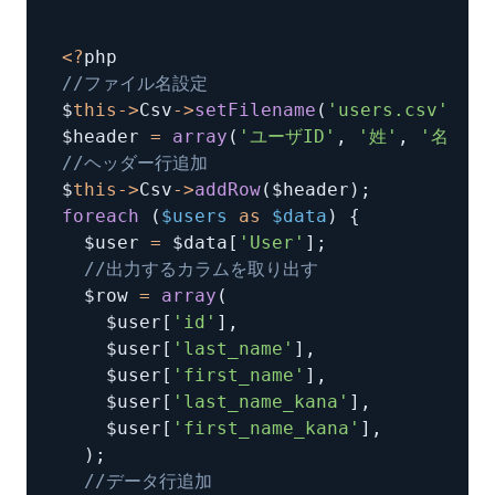
<
?
//ファイル名設定
$
this
-
>
Csv
-
>
setFilename
(
'users.csv'
)
;
$header 
=
array
(
'ユーザID'
,
'姓'
,
'名'
,
//ヘッダー行追加
$
this
-
>
Csv
-
>
addRow
(
$header
)
;
foreach
(
$users 
as
 $data
)
{
  $user 
=
 $data
[
'User'
]
;
//出力するカラムを取り出す
  $row 
=
array
(
    $user
[
'id'
]
,
    $user
[
'last_name'
]
,
    $user
[
'first_name'
]
,
    $user
[
'last_name_kana'
]
,
    $user
[
'first_name_kana'
]
,
)
;
//データ行追加