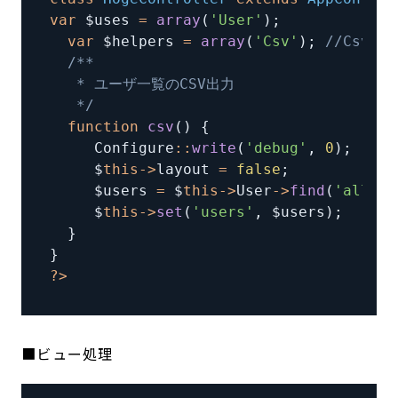
var
 $uses 
=
array
(
'User'
)
;
var
 $helpers 
=
array
(
'Csv'
)
;
//CsvHe
   */
function
csv
(
)
{
     Configure
:
:
write
(
'debug'
,
0
)
;
     $
this
-
>
layout 
=
false
;
     $users 
=
 $
this
-
>
User
-
>
find
(
'all'
)
;
     $
this
-
>
set
(
'users'
,
 $users
)
;
}
}
?
>
■ビュー処理