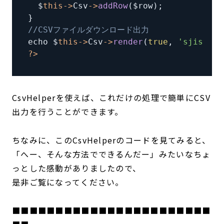
  $
this
-
>
Csv
-
>
addRow
(
$row
)
;
}
//CSVファイルダウンロード出力
echo $
this
-
>
Csv
-
>
render
(
true
,
'sjis-win
?
>
CsvHelperを使えば、これだけの処理で簡単にCSV
出力を行うことができます。
ちなみに、このCsvHelperのコードを見てみると、
「へー、そんな方法でできるんだー」みたいなちょ
っとした感動がありましたので、
是非ご覧になってください。
■■■■■■■■■■■■■■■■■■■■■■■