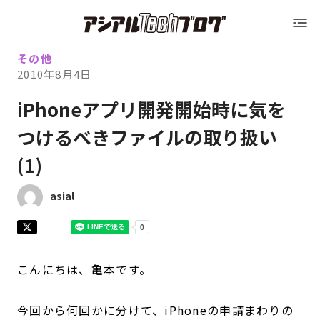
Blog トップ
アシアルTechブログ
Blog トップ
その他
2010年8月4日
運営会社（アシアル株式会社）
iPhoneアプリ開発開始時に気を
つけるべきファイルの取り扱い
運営会社（アシアル株式会社）
会社概要
(1)
会社概要
採用情報
asial
採用情報
お問い合わせ
こんにちは、亀本です。
お問い合わせ
今回から何回かに分けて、iPhoneの申請まわりの