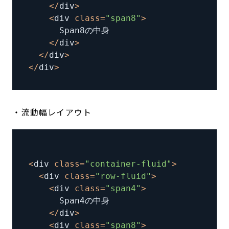
<
/
div
>
<
div 
class
=
"span8"
>
<
/
div
>
<
/
div
>
<
/
div
>
・流動幅レイアウト
<
div 
class
=
"container-fluid"
>
<
div 
class
=
"row-fluid"
>
<
div 
class
=
"span4"
>
<
/
div
>
<
div 
class
=
"span8"
>