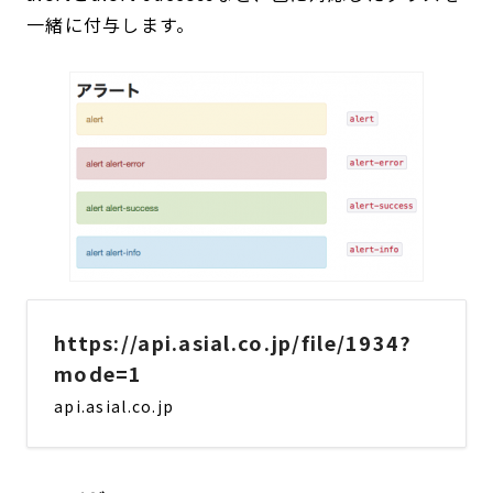
一緒に付与します。
https://api.asial.co.jp/file/1934?
mode=1
api.asial.co.jp