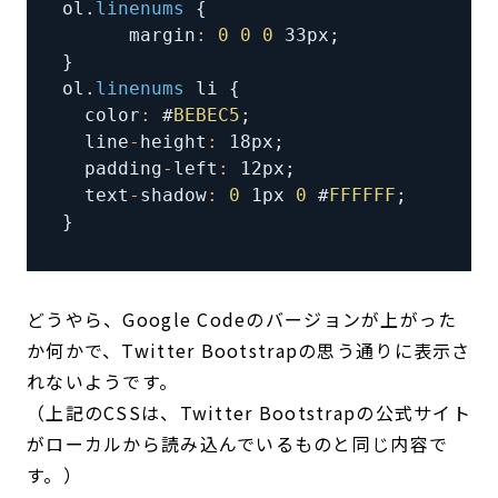
ol
.
linenums
{
      margin
:
0
0
0
 33px
;
}
ol
.
linenums
 li 
{
  color
:
 #
BEBEC5
;
  line
-
height
:
 18px
;
  padding
-
left
:
 12px
;
  text
-
shadow
:
0
 1px 
0
 #
FFFFFF
;
}
どうやら、Google Codeのバージョンが上がった
か何かで、Twitter Bootstrapの思う通りに表示さ
れないようです。
（上記のCSSは、Twitter Bootstrapの公式サイト
がローカルから読み込んでいるものと同じ内容で
す。）