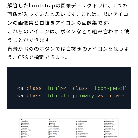
解答したbootstrapの画像ディレクトリに、2つの
画像が入っていたと思います。これは、黒いアイコ
ンの画像集と白抜きアイコンの画像集です。
これらのアイコンは、ボタンなどと組み合わせて使
うことができます。
背景が暗めのボタンでは白抜きのアイコンを使うよ
う、CSSで指定できます。
<
a 
class
=
"btn"
>
<
i 
class
=
"icon-pencil"
>
<
<
a 
class
=
"btn btn-primary"
>
<
i 
class
=
"ic