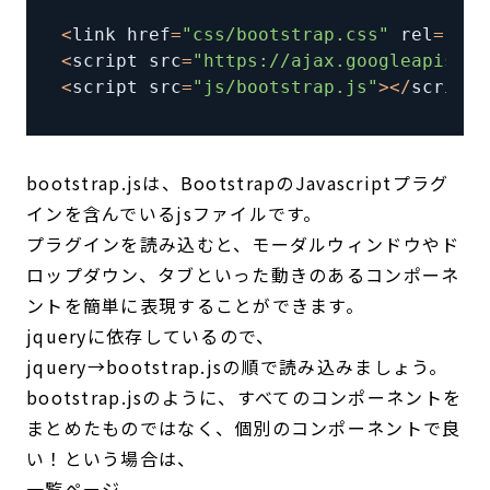
<
link href
=
"css/bootstrap.css"
 rel
=
"sty
<
script src
=
"https://ajax.googleapis.co
<
script src
=
"js/bootstrap.js"
>
<
/
script
>
bootstrap.jsは、BootstrapのJavascriptプラグ
インを含んでいるjsファイルです。
プラグインを読み込むと、モーダルウィンドウやド
ロップダウン、タブといった動きのあるコンポーネ
ントを簡単に表現することができます。
jqueryに依存しているので、
jquery→bootstrap.jsの順で読み込みましょう。
bootstrap.jsのように、すべてのコンポーネントを
まとめたものではなく、個別のコンポーネントで良
い！という場合は、
一覧ページ