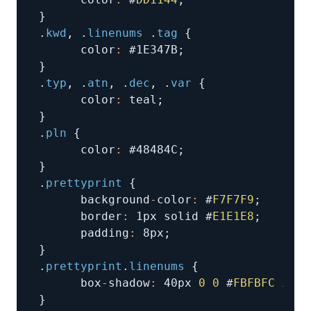
}
.
kwd
,
.
linenums
.
tag
{
      color
:
 #1E347B
;
}
.
typ
,
.
atn
,
.
dec
,
.
var
{
      color
:
 teal
;
}
.
pln
{
      color
:
 #48484C
;
}
.
prettyprint
{
      background
-
color
:
 #
F7F7F9
;
      border
:
 1px solid #
E1E1E8
;
      padding
:
 8px
;
}
.
prettyprint
.
linenums
{
      box
-
shadow
:
 40px 
0
0
 #
FBFBFC
 inse
}