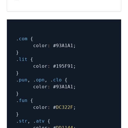
.
com
{
      color
:
 #93A1A1
;
}
.
lit
{
      color
:
 #195F91
;
}
.
pun
,
.
opn
,
.
clo
{
      color
:
 #93A1A1
;
}
.
fun
{
      color
:
 #
DC322F
;
}
.
str
,
.
atv
{
      color
:
 #
DD1144
;