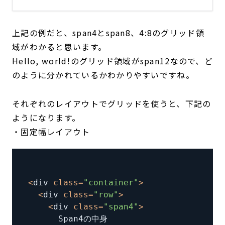
上記の例だと、span4とspan8、4:8のグリッド領
域がわかると思います。
Hello, world!のグリッド領域がspan12なので、ど
のように分かれているかわかりやすいですね。
それぞれのレイアウトでグリッドを使うと、下記の
ようになります。
・固定幅レイアウト
<
div 
class
=
"container"
>
<
div 
class
=
"row"
>
<
div 
class
=
"span4"
>