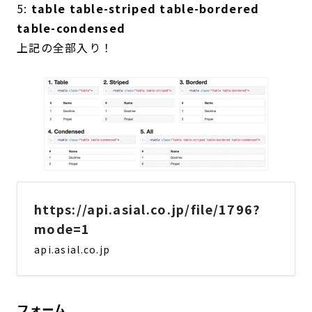
5:
table table-striped table-bordered
table-condensed
上記の全部入り！
https://api.asial.co.jp/file/1796?
mode=1
api.asial.co.jp
フォーム