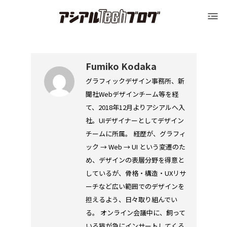
Blog トップ
アシアルTechブログ
Blog トップ
運営会社（アシアル株式会社）
Fumiko Kodaka
グラフィックデザイン事務所、新
聞社Webデザインチーム等を経
運営会社（アシアル株式会社）
会社概要
て、2018年12月よりアシアルへ入
社。UIデザイナーとしてデザイン
会社概要
採用情報
チームに所属。 経歴が、グラフィ
ック → Web → UI という変遷のた
め、デザインの表層分野を得意と
採用情報
お問い合わせ
しているが、骨格・構造・UXリサ
ーチなど広い範囲でのデザインを
担えるよう、日々取り組んでい
お問い合わせ
る。 オンライン会議中に、飼って
いる猫が急にインサートしてくる