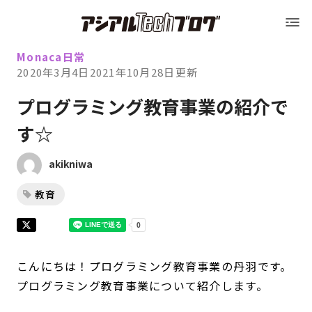
Blog トップ
アシアルTechブログ
Blog トップ
Monaca
日常
2020年3月4日
2021年10月28日
更新
運営会社（アシアル株式会社）
プログラミング教育事業の紹介で
す☆
運営会社（アシアル株式会社）
会社概要
akikniwa
会社概要
採用情報
教育
採用情報
お問い合わせ
こんにちは！プログラミング教育事業の丹羽です。
お問い合わせ
プログラミング教育事業について紹介します。