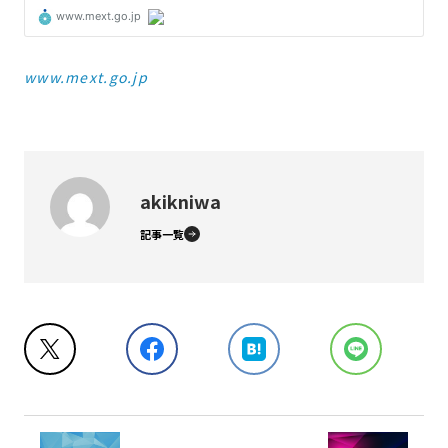
www.mext.go.jp
akikniwa
記事一覧