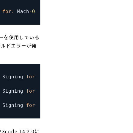
 
for
:
Mach
-
O
 slice
.
リーを使用している
ビルドエラーが発
Signing
for
"gRPC-C++-gRPCCertificates-Cpp"
 
Signing
for
"FirebaseInAppMessaging-InAppMes
Signing
for
"GoogleSignIn-GoogleSignIn"
 requ
ode 14.2.0に