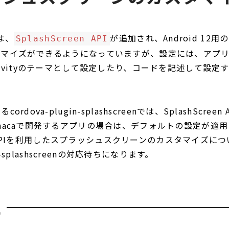
らは、
が追加され、Android 12
SplashScreen API
タマイズができるようになっていますが、設定には、アプ
tivityのテーマとして設定したり、コードを記述して設定
rdova-plugin-splashscreenでは、SplashScree
nacaで開発するアプリの場合は、デフォルトの設定が適
een APIを利用したスプラッシュスクリーンのカスタマイズに
gin-splashscreenの対応待ちになります。
に