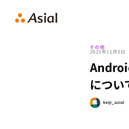
アシアルTechブログ
その他
2021年11月5日
Andr
につい
keiji_asial