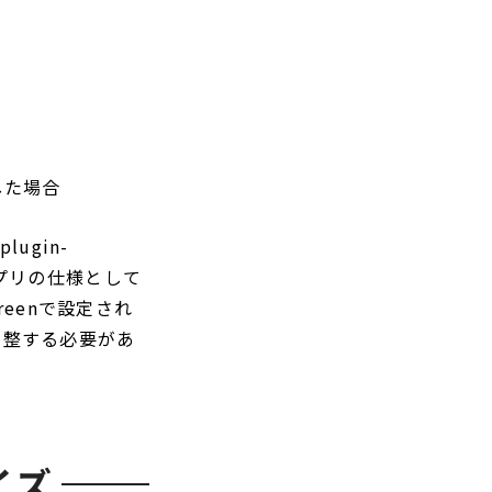
した場合
ugin-
アプリの仕様として
creenで設定され
調整する必要があ
イズ