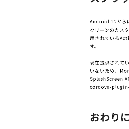
Android 12か
クリーンのカス
用されているAc
す。
現在提供されているco
いないため、Mo
SplashScr
cordova-plu
おわり